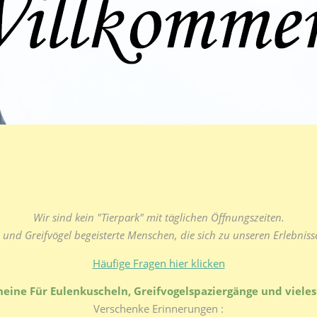
Wir sind kein "Tierpark" mit täglichen Öffnungszeiten.
und Greifvögel begeisterte Menschen, die sich zu unseren Erlebnis
Häufige Fragen hier klicken
eine Für Eulenkuscheln, Greifvogelspaziergänge und viele
Verschenke Erinnerungen :