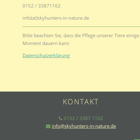
0152 / 33871162
info(at)skyhunters-in-nature.de
Bitte beachten Sie, dass die Pflege unserer Tiere eini
Moment dauern kann
Datenschutzerklärung
KONTAKT
0152 / 3387 1162
info@skyhunters-in-nature.de