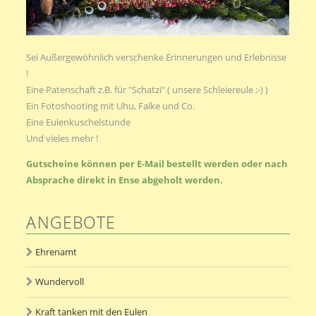
Sei Außergewöhnlich verschenke Erinnerungen und Erlebnisse
!
Eine Patenschaft z.B. für "Schatzi" ( unsere Schleiereule ;-) )
Ein Fotoshooting mit Uhu, Falke und Co.
Eine Eulenkuschelstunde
Und vieles mehr !
Gutscheine können per E-Mail bestellt werden oder nach
Absprache direkt in Ense abgeholt werden.
ANGEBOTE
Ehrenamt
Wundervoll
Kraft tanken mit den Eulen